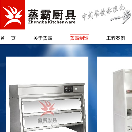
首页
关于蒸霸
蒸霸制造
工程案例
公司简介
蒸汽柜类
总经理致辞
保温柜类
另类蒸霸
烫粉/煲煮类
专利证书
蒸汽炉系列
蒸锅台/肠粉类
废气回收系统
自动加水加米
机
配套系列