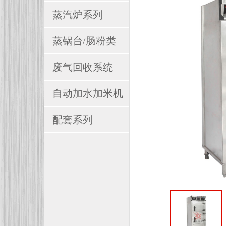
蒸汽炉系列
蒸锅台/肠粉类
废气回收系统
自动加水加米机
配套系列