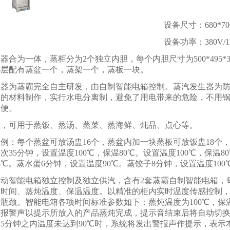
设备尺寸：
680*7
设备功率：
380V/
生器合为一体，蒸柜分为
2
个独立内胆，每个内胆尺寸为
500*495*
小层配有蒸盆一个，蒸架一个，蒸板一块。
生器为蒸霸完全自主研发，由自制智能电箱控制。蒸汽发生器为
度的材料制作，实行水电分离制，避免了用电带来的危险，不用
方便。
泛，可用于蒸饭、蒸汤、蒸菜、蒸海鲜、炖品、点心等。
为例：每个蒸盆可放汤盅
16
个，蒸盆内加一块蒸板可放饭盅
18
个
每次
35
分钟，设置温度
100
℃
，保温
80
℃。设置温度
100
℃
，保温
80
5
℃
。蒸水蛋
6
分钟，设置温度
90
℃
。蒸饺子
8
分钟，设置温度
100
自动智能电箱独立控制及独立供汽，含有
2
套蒸霸自制智能电箱，
炖时间、蒸炖温度、保温温度。以精准的柜内实时温度传感控制
术瓶颈。智能电箱各项时间标准参数如下：蒸炖温度为
100
℃
，保
出报警声以提示所放入的产品蒸炖完成，提示音结束后将自动切
后
5
分钟之内温度未达到
90
℃
时，系统将发出警报声作提示，表示