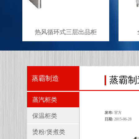
热风循环式三层出品柜
全自动加水加
蒸霸制造
蒸霸制
蒸汽柜类
发布:
官方
保温柜类
日期:
2015-06-28
烫粉/煲煮类