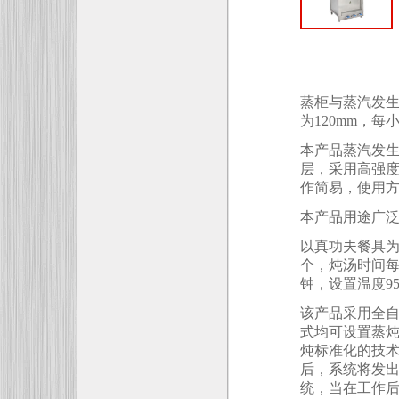
蒸柜与蒸汽发
为
120mm
，每
本产品蒸汽发
层，采用高强
作简易，使用
本产品用途广
以真功夫餐具
个，炖汤时间
钟，设置温度
9
该产品采用全
式均可设置蒸
炖标准化的技
后，系统将发
统，当在工作