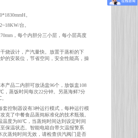
00*1830mmH
。
12~18KW/
台。
370mm
，每个内胆分三小层，每小层高度
防干烧设计，产汽量快。放置于蒸柜的下
锅炉的安装位，节省空间，安全性能高，操
，本产品二内胆可放汤盅
96
个，放饭盅
108
℃
，蒸饭时间每次
22
分钟。另蒸海鲜
7
分
℃
。
每套控制器设有
3
种运行模式，每种运行模
，攻克了中餐食品蒸炖标准化的技术瓶颈。
温温度为
80
℃
，当蒸炖时间达到设定时间
换至保温状态。智能电箱自带欠温报警系
本次蒸炖时间无效，请检查供汽阀门是否