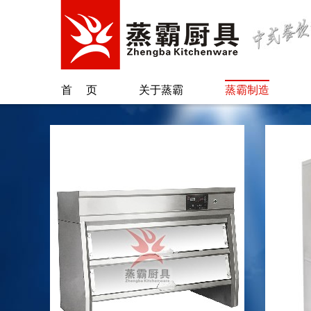
首页
关于蒸霸
蒸霸制造
公司简介
蒸汽柜类
总经理致辞
保温柜类
另类蒸霸
烫粉/煲煮类
专利证书
蒸汽炉系列
蒸锅台/肠粉类
废气回收系统
自动加水加米
机
配套系列