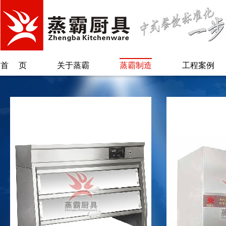
首页
关于蒸霸
蒸霸制造
工程案例
公司简介
蒸汽柜类
总经理致辞
保温柜类
另类蒸霸
烫粉/煲煮类
专利证书
蒸汽炉系列
蒸锅台/肠粉类
废气回收系统
自动加水加米
机
配套系列