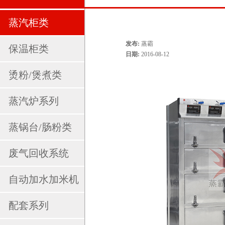
蒸汽柜类
发布:
蒸霸
保温柜类
日期:
2016-08-12
烫粉/煲煮类
蒸汽炉系列
蒸锅台/肠粉类
废气回收系统
自动加水加米机
配套系列