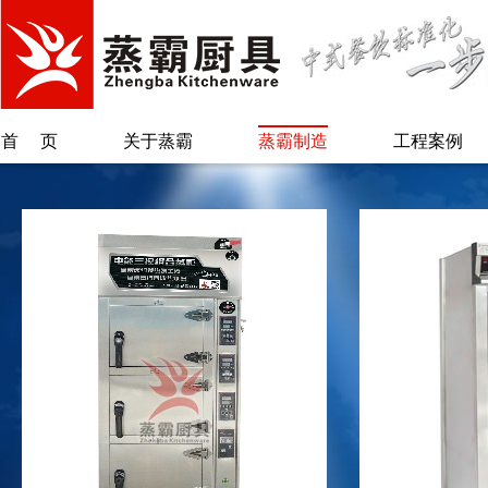
首页
关于蒸霸
蒸霸制造
工程案例
公司简介
蒸汽柜类
总经理致辞
保温柜类
另类蒸霸
烫粉/煲煮类
专利证书
蒸汽炉系列
蒸锅台/肠粉类
废气回收系统
自动加水加米
机
配套系列