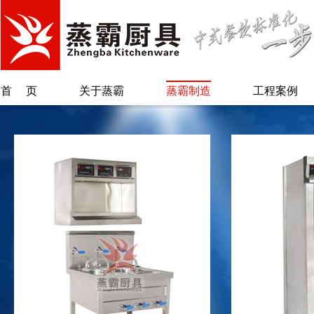
首页
关于蒸霸
蒸霸制造
工程案例
公司简介
蒸汽柜类
总经理致辞
保温柜类
另类蒸霸
烫粉/煲煮类
专利证书
蒸汽炉系列
蒸锅台/肠粉类
废气回收系统
自动加水加米
机
配套系列