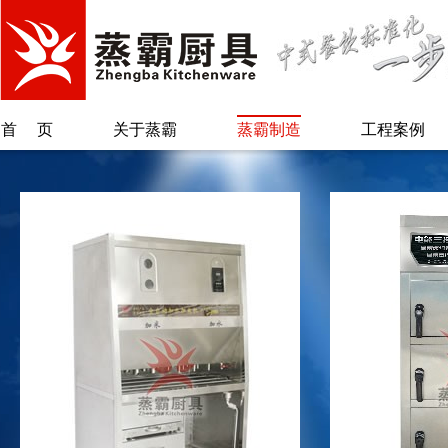
首页
关于蒸霸
蒸霸制造
工程案例
公司简介
蒸汽柜类
总经理致辞
保温柜类
另类蒸霸
烫粉/煲煮类
专利证书
蒸汽炉系列
蒸锅台/肠粉类
废气回收系统
自动加水加米
机
配套系列