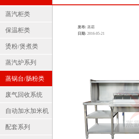
蒸汽柜类
发布:
蒸霸
保温柜类
日期:
2016-05-21
烫粉/煲煮类
蒸汽炉系列
蒸锅台/肠粉类
废气回收系统
自动加水加米机
配套系列