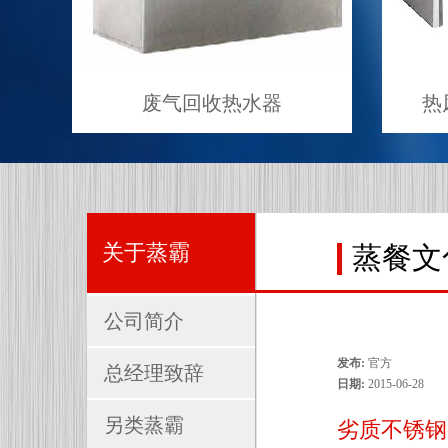
废气回收热水器
热
关于蒸霸
蒸餐文
公司简介
发布:
官方
总经理致辞
日期:
2015-06-28
另类蒸霸
劣质不锈钢