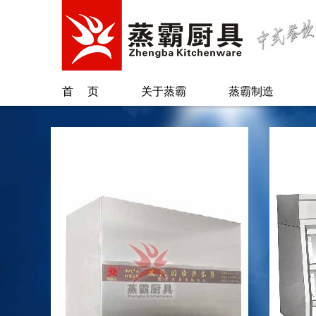
首页
关于蒸霸
蒸霸制造
公司简介
蒸汽柜类
总经理致辞
保温柜类
另类蒸霸
烫粉/煲煮类
专利证书
蒸汽炉系列
蒸锅台/肠粉类
废气回收系统
自动加水加米
机
配套系列