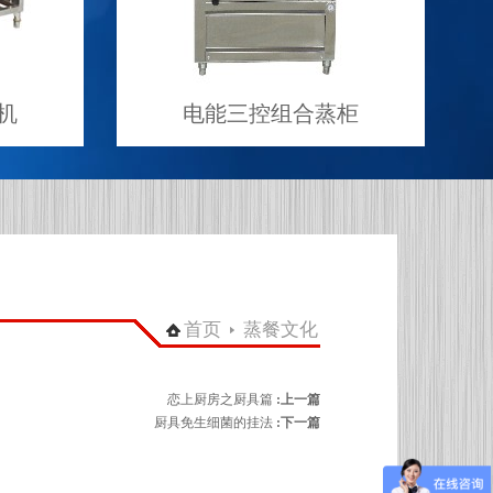
机
电能三控组合蒸柜
首页
蒸餐文化
恋上厨房之厨具篇
:上一篇
厨具免生细菌的挂法
:下一篇