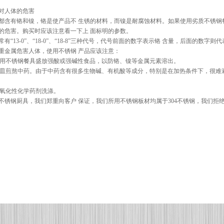
对人体的危害
都含有铬和镍，铬是使产品不 生锈的材料，而镍是耐腐蚀材料。如果使用劣质不锈钢
的危害。购买时应该注意看一下上 面标明的参数。
常有“
13-0
”、“
18-0
”、“
18-8
”三种代号，代号前面的数字表示铬 含量，后面的数字则代
重金属危害人体，使用不锈钢 产品应该注意：
用不锈钢餐具盛放强酸或强碱性食品，以防铬、镍等金属元素溶出。
皿煎熬中药。由于中药含有很多生物碱、有机酸等成分，特别是在加热条件下，很难
氧化性化学药剂洗涤。
不锈钢厨具，我们郑重向客户 保证，我们所用不锈钢板材均属于
304
不锈钢，我们拒