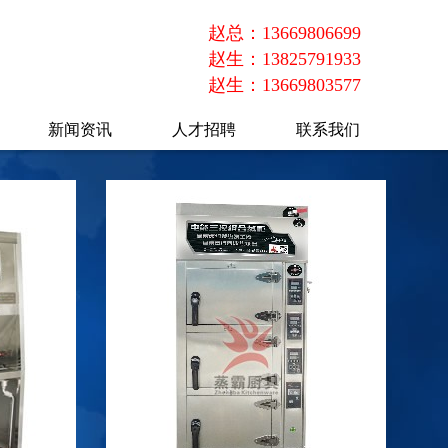
赵总：13669806699
赵生：13825791933
赵生：13669803577
新闻资讯
人才招聘
联系我们