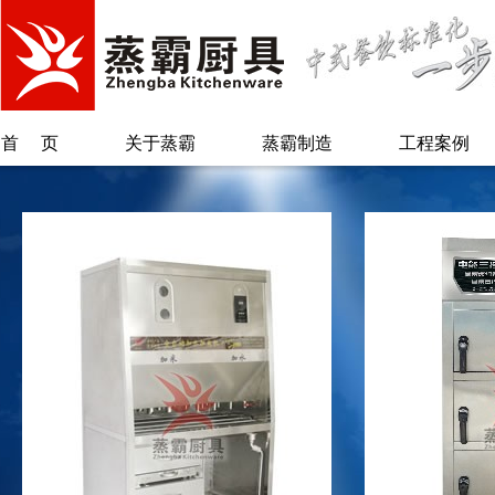
首页
关于蒸霸
蒸霸制造
工程案例
公司简介
蒸汽柜类
总经理致辞
保温柜类
另类蒸霸
烫粉/煲煮类
专利证书
蒸汽炉系列
蒸锅台/肠粉类
废气回收系统
自动加水加米
机
配套系列