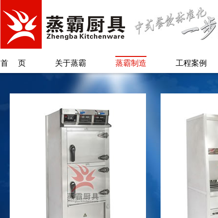
首页
关于蒸霸
蒸霸制造
工程案例
公司简介
蒸汽柜类
总经理致辞
保温柜类
另类蒸霸
烫粉/煲煮类
专利证书
蒸汽炉系列
蒸锅台/肠粉类
废气回收系统
自动加水加米
机
配套系列